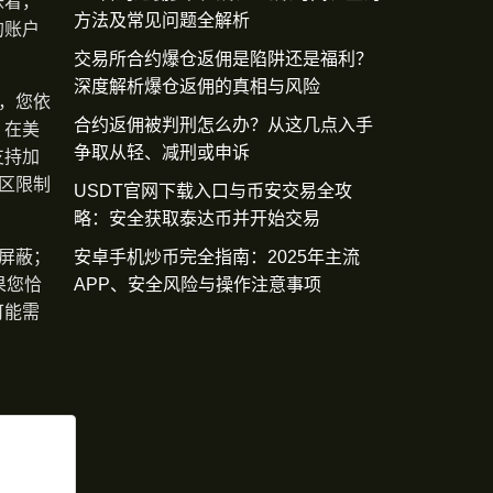
味着，
方法及常见问题全解析
的账户
交易所合约爆仓返佣是陷阱还是福利？
深度解析爆仓返佣的真相与风险
，您依
合约返佣被判刑怎么办？从这几点入手
，在美
争取从轻、减刑或申诉
支持加
区限制
USDT官网下载入口与币安交易全攻
略：安全获取泰达币并开始交易
安卓手机炒币完全指南：2025年主流
屏蔽；
APP、安全风险与操作注意事项
果您恰
可能需